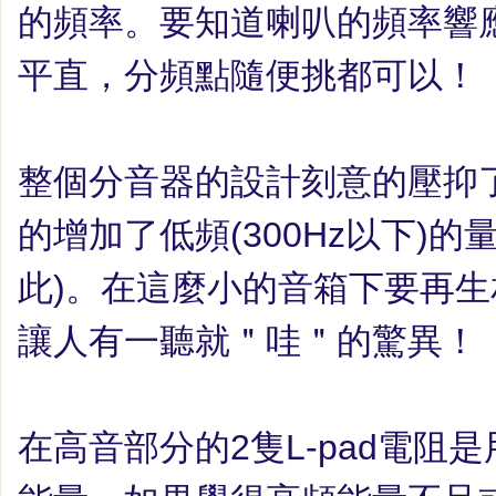
的頻率。要知道喇叭的頻率響
平直，分頻點隨便挑都可以！
整個分音器的設計刻意的壓抑
的增加了低頻
(300Hz
以下
)
的
此
)
。在這麼小的音箱下要再生
讓人有一聽就＂哇＂的驚異！
在高音部分的
2
隻
L-pad
電阻是