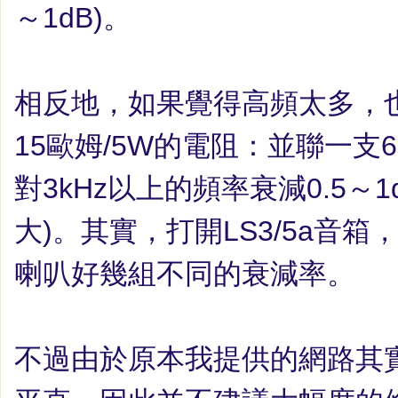
～
1dB
)
。
相反地，如果覺得高頻太多，
15
歐姆
/5W
的電阻：並聯一支
6
對
3kHz
以上的頻率衰減
0.5
～
1
大
)
。其實，打開
LS3/5a
音箱
喇叭好幾組不同的衰減率。
不過由於原本我提供的網路其