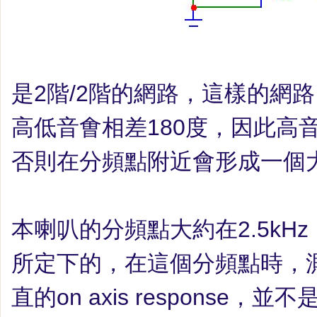
是
2
階
/2
階的網路，這樣的網路
高低音
㑹
相差
180
度，因此高
否則在分頻點附近會形成一個
本喇叭的分頻點大約在
2.5kHz
所定下的，在這個分頻點時，
直的
on axis response
，並不