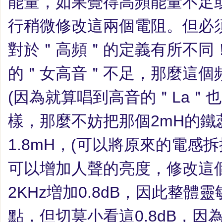
能量，如果覺得高頻能量不足
行稍微修改這兩個電阻。但必
對於＂高頻＂的定義有所不同
的＂女高音＂不足，那麼這個
(
因為就算唱到高音的＂
La
＂也
樣，那麼不妨把那個
2mH
的鐵
1.8mH
，
(
可以將原來的電感拆
可以增加人聲的亮度，修改這
2KHz
増加
0.8dB
，因此整體靈
點，但切莫小看這
0.8dB
，因