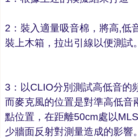
2
：
裝入適量吸音棉，將高
,
低
裝上木箱，拉出引線以便測試
3
：
以
CLIO
分別測試高低音的
而麥克風的位置是對準高低音
點位置，在距離
50cm
處以
ML
少牆面反射對測量造成的影響