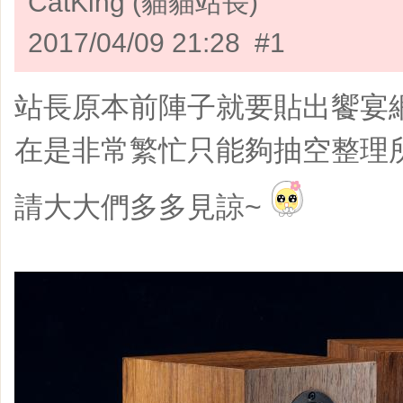
CatKing (貓貓站長)
2017/04/09 21:28 #1
站長原本前陣子就要貼出饗宴
在是非常繁忙只能夠抽空整理
請大大們多多見諒~