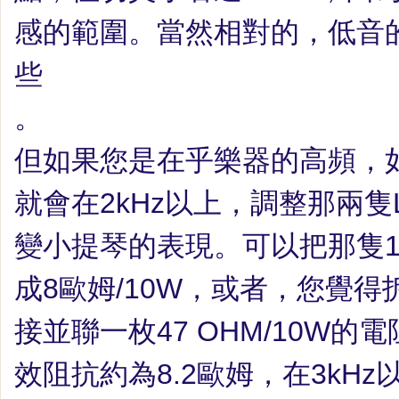
感的範圍。當然相對的，低音
些
。
但如果您是在乎樂器的高頻，
就會在
2kHz
以上，調整那兩隻
變小提琴的表現。可以把那隻
成
8
歐姆
/10W
，或者，您覺得
接並聯一枚
47 OHM/10W
的電
效阻抗約為
8.2
歐姆，在
3kHz