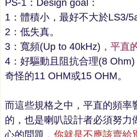
PS-1
：
Design goal
：
1
：體積小，最好不大於
LS3/5
2
：低失真。
3
：寬頻
(Up to 40kHz)
，平直
4
：好驅動且阻抗合理
(8 Ohm)
奇怪的
11 OHM
或
15 OHM
。
而這些規格之中，平直的頻率
的，也是喇叭設計者必須努力
心的問題
，你就是不應該賣給