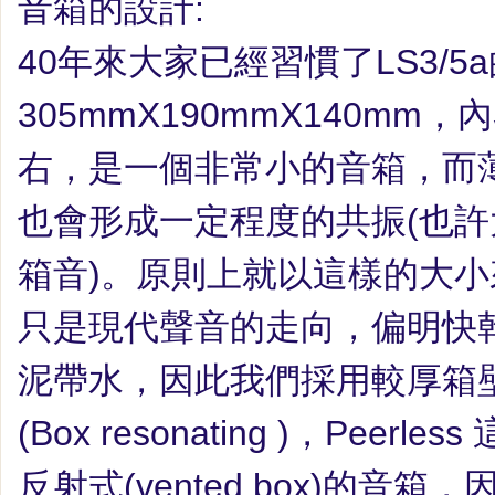
音箱的設計
:
40
年來大家已經習慣了
LS3/5a
305mmX190mmX140mm
，內
右，是一個非常小的音箱，而
也會形成一定程度的共振
(
也許
箱音
)
。原則上就以這樣的大小
只是現代聲音的走向，偏明快
泥帶水，因此我們採用較厚箱
(Box
resonating
)
，
Peerless
反射式
(
vented box
)
的音箱，