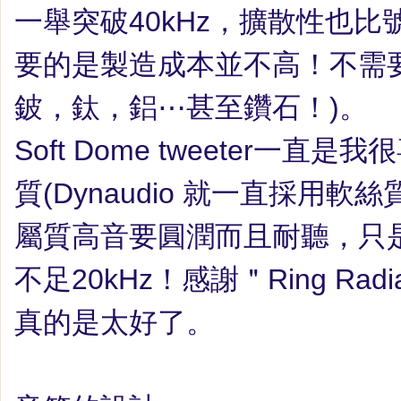
一舉突破
40kHz
，擴散性也比
要的是製造成本並不高！不需
鈹，鈦，鋁
⋯
甚至鑽石！
)
。
Soft Dome tweeter
一直是我很
質
(
Dynaudio
就一直採用軟絲
屬質高音要圓潤而且耐聽，只
不足
20kHz
！感謝＂
Ring Radi
真的是太好了。