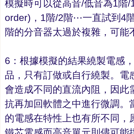
模擬時可以從高音
/
低音為
1
階
/
order)
，
1
階
/2
階
⋯
一直試到
4
階的分音器太過於複雜，可能
6
：
根據模擬的結果繞製電感
品，只有訂做或自行繞製。電
會造成不同的直流內阻，因此
抗再加回軟體之中進行微調。
的電感在特性上也有所不同，
鐵芯電感而高音單元則儘可能