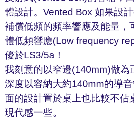
體設計。
Vented Box
如果設計
補償低頻的頻率響應及能量，
體低頻響應
(
Low frequency rep
優於
LS3/5a
！
我刻意的以窄邊
(140mm)
做為
深度以容納大約
140mm
的導音
面的設計置於桌上也比較不佔
現代感一些。