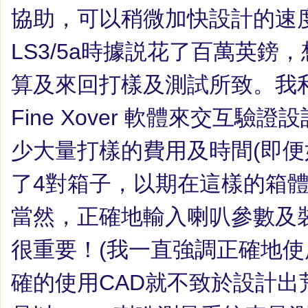
協助，可以稍微加快設計的速
LS3/5a
時據説花了百萬英鎊，
算及來回打樣及測試所致。我
Fine Xover
軟體來交互驗證設
少大量打樣的費用及時間
(
即便
了
4
對箱子，以期在這樣的箱
當然，正確地輸入喇叭參數及
很重要！
(
我一直強調正確地使
確的使用
CAD
就不致於設計出