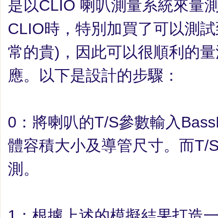
是以
CLIO
喇叭測量系統來量
CLIO
時，特別加買了可以測試
常的貴
)
，因此可以很順利的量
應。以下是設計的步驟：
0
：將喇叭的
T/S
參數輸入
Bass
體容積大小及導管尺寸。而
T/
測。
1
：
根據上述的模擬結果打造