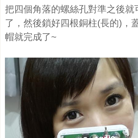
把四個角落的螺絲孔對準之後就
了，然後鎖好四根銅柱(長的)，
帽就完成了~