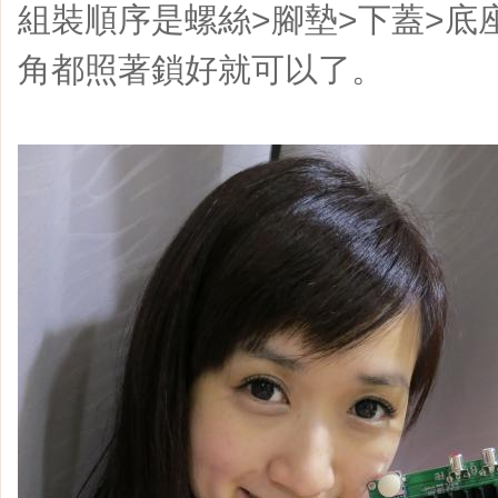
組裝順序是螺絲>腳墊>下蓋>底
角都照著鎖好就可以了。