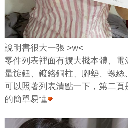
說明書很大一張 >w<
零件列表裡面有擴大機本體、電
量旋鈕、鍍鉻銅柱、腳墊、螺絲
可以照著列表清點一下，第二頁
的簡單易懂