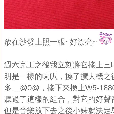
放在沙發上照一張~好漂亮~
週六完工之後我立刻將它接上三
明是一樣的喇叭，換了擴大機之
多....@0@，接下來換上W5-18
聽過了這樣的組合，對它的好聲
但是音樂放下去之後小妹就決定