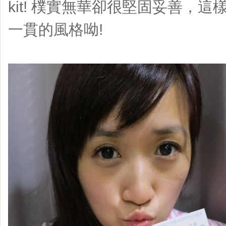
kit! 樸實無華卻很堅固妥善，這樣的
一貫的風格呦!