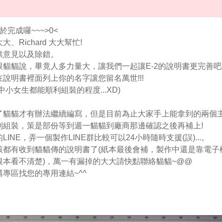
完成囉~~~>0<
Richard 大大幫忙!
供意見以及除錯。
貓貓說，畢竟人多力量大，讓我們一起讓E-2的說明書更完善吧~
說明書裡面列上你的名字讓您留名萬世!!!
小女生都能順利組裝的程度...XD)
了貓貓才有辦法繼續編寫，但是目前為止大家手上能拿到的兩個
利組裝，策是部份等到週一貓貓到廠商那邊確認之後再補上!
NE，弄一個製作LINE群比較可以24小時隨時支援(誤)...。
該都有收到貓貓傳的說明書了(紙本最後會補，製作中還是靠電子
本看不清楚)，萬一有漏掉的大大請快點聯絡貓貓~@@
專區找您的專用連結~^^