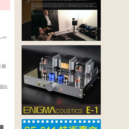
^^
主板
檔比