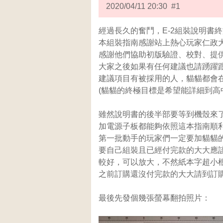
2020/04/11 20:30 #1
經過長久的奮鬥，E-2組裝說明書終於
本組裝指南感謝站上熱心玩家仁政大大、
感謝他們協助初版驗證、校對、提
大家之後如果有任何建議也請踴躍跟
建議項目有被採用的人，貓貓都會在
(貓貓的終極目標是希望能詳細到高中
雖然說明書的後半部要等到機殼來
加電源子板都能夠依照這本指南順
第一批動手的玩家們一定要加貓貓的LI
要自己組裝且已經付完款的大大應
較好，可以放大，不然紙本字超小根
之前訂購還沒付完款的大大請到訂購
最後先發個幾張螢幕翻拍照片：