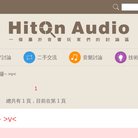
IY討論
二手交流
音樂討論
技
~ >v<
1
總共有 1 頁，目前在第 1 頁
>v<