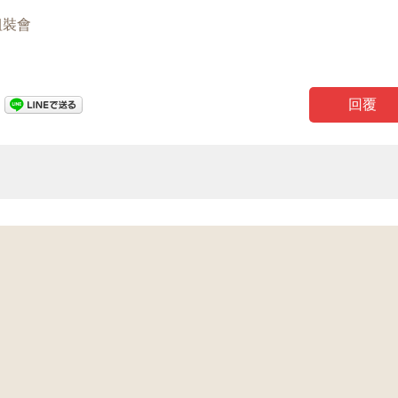
組裝會
回覆