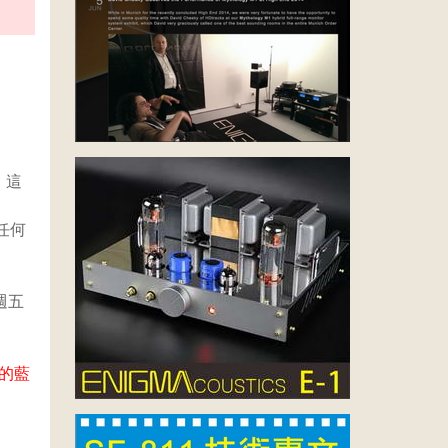
，這
，
任何
週五
元的藍