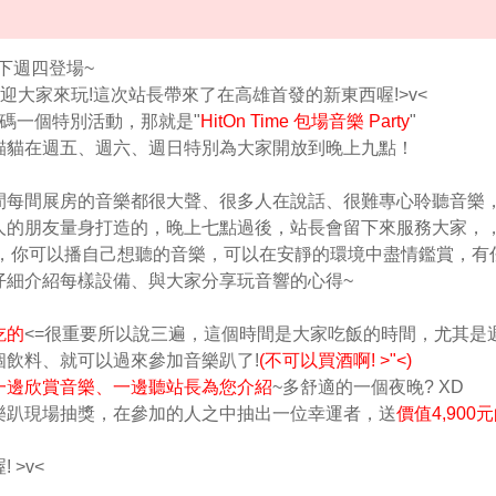
在下週四登場~
歡迎大家來玩!這次站長帶來了在高雄首發的新東西喔!>v<
加碼一個特別活動，那就是"
HitOn Time 包場音樂 Party
"
貓貓在週五、週六、週日特別為大家開放到晚上九點！
間每間展房的音樂都很大聲、很多人在說話、很難專心聆聽音樂
人的朋友量身打造的，晚上七點過後，站長會留下來服務大家，
的房間，你可以播自己想聽的音樂，可以在安靜的環境中盡情鑑賞，有
仔細介紹每樣設備、與大家分享玩音響的心得~
吃的
<=很重要所以說三遍，這個時間是大家吃飯的時間，尤其是
飲料、就可以過來參加音樂趴了!
(不可以買酒啊! >"<)
一邊欣賞音樂、一邊聽站長為您介紹
~多舒適的一個夜晚? XD
樂趴現場抽獎，在參加的人之中抽出一位幸運者，送
價值4,900
>v<