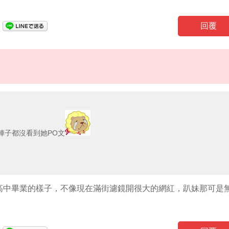
回覆
陣子都沒看到她PO文
高中畢業的樣子，不像現在滿街濾鏡開很大的網紅，趴妹那可是