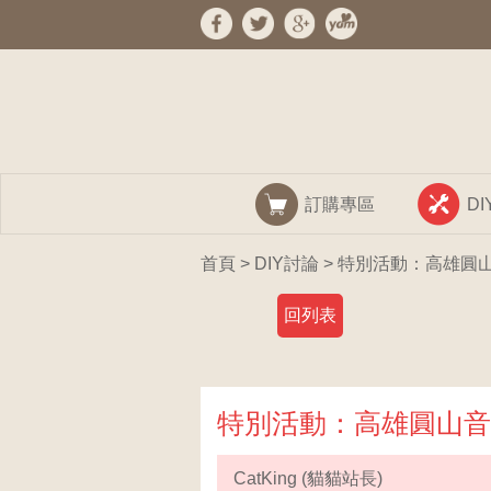
訂購專區
D
首頁
>
DIY討論
> 特別活動：高雄圓山
回列表
特別活動：高雄圓山音
CatKing (貓貓站長)