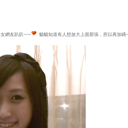
女網友趴趴~~~
貓貓知道有人想放大上面那張，所以再加碼