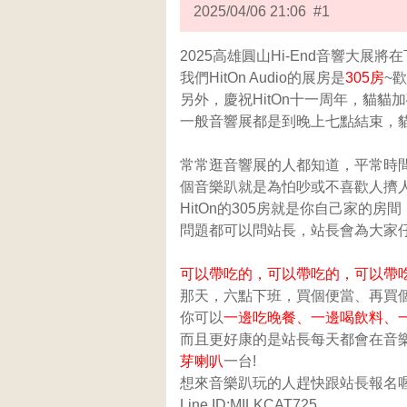
2025/04/06 21:06 #1
2025高雄圓山Hi-End音響大展將
我們HitOn Audio的展房是
305房
~
另外，慶祝HitOn十一周年，貓貓
一般音響展都是到晚上七點結束，
常常逛音響展的人都知道，平常時
個音樂趴就是為怕吵或不喜歡人擠
HitOn的305房就是你自己家
問題都可以問站長，站長會為大家
可以帶吃的，可以帶吃的，可以帶
那天，六點下班，買個便當、再買個
你可以
一邊吃晚餐、一邊喝飲料、
而且更好康的是站長每天都會在音
芽喇叭
一台!
想來音樂趴玩的人趕快跟站長報名喔! 
Line ID:MILKCAT725