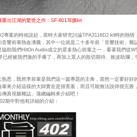
出江湖的驚世之作：SF-801耳擴kit
2專案的時候說起，當時大家研究討論TPA3116D2 kit時的熱情
的音響前輩熱血沸騰，其中一位就是二十多年前「音響技術」雜
我們HitOn Audio成立的眾多熱心前輩之一，看著我們從W5
D2 kit，早已經被我們激的手癢了，再加上眾人的殷切期待、推波助瀾，
太熟悉，既然李前輩是我們這一篇專題的主角，當然一定要好好
晚輩來介紹這樣的大師實在是很害羞，而且可能無法說得很完善
高傳真視聽雜誌」蒲總編輯來介紹吧！
02期中對他有詳細的介紹：