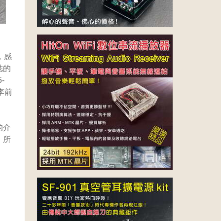
，感
誌的
-
李前
的介
，所