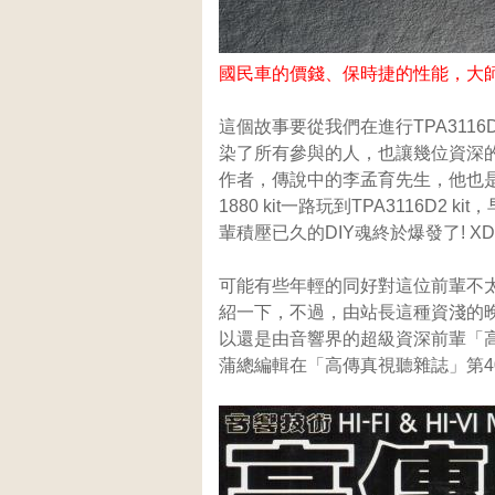
國民車的價錢、保時捷的性能，大師重
這個故事要從我們在進行TPA3116D
染了所有參與的人，也讓幾位資深
作者，傳說中的李孟育先生，他也是協助
1880 kit一路玩到TPA3116
輩積壓已久的DIY魂終於爆發了! XD
可能有些年輕的同好對這位前輩不
紹一下，不過，由站長這種資淺的
以還是由音響界的超級資深前輩「
蒲總編輯在「高傳真視聽雜誌」第4