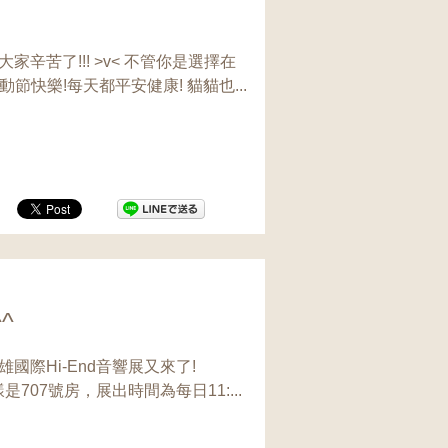
辛苦了!!! >v< 不管你是選擇在
快樂!每天都平安健康! 貓貓也...
^
國際Hi-End音響展又來了!
是707號房，展出時間為每日11:...