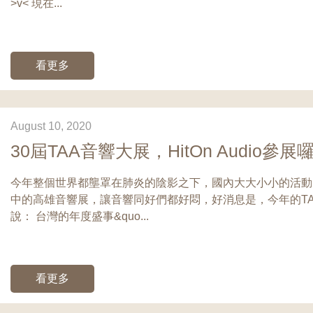
>v< 現在...
看更多
August 10, 2020
30屆TAA音響大展，HitOn Audio參展囉
今年整個世界都壟罩在肺炎的陰影之下，國內大大小小的活動
中的高雄音響展，讓音響同好們都好悶，好消息是，今年的TA
說： 台灣的年度盛事&quo...
看更多