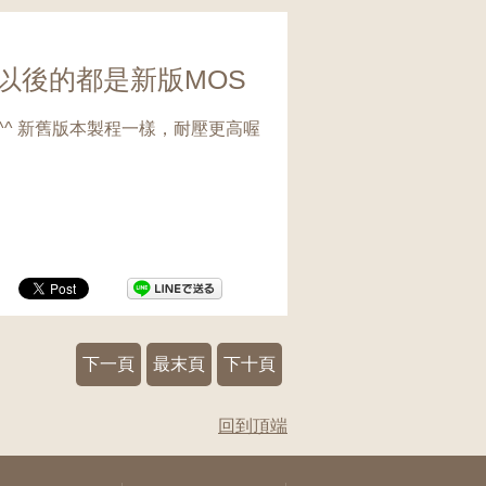
/7以後的都是新版MOS
S~^^ 新舊版本製程一樣，耐壓更高喔
下一頁
最末頁
下十頁
回到頂端