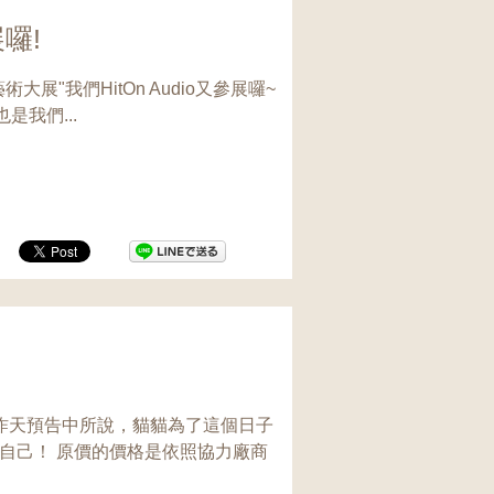
展囉!
展"我們HitOn Audio又參展囉~
是我們...
就如昨天預告中所說，貓貓為了這個日子
自己！ 原價的價格是依照協力廠商