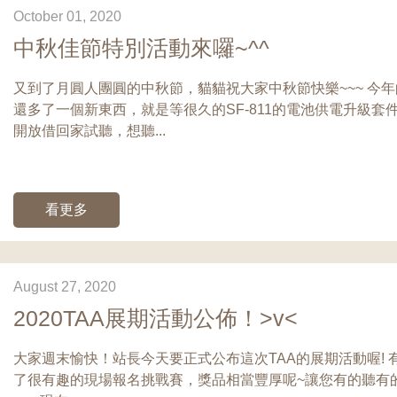
October 01, 2020
中秋佳節特別活動來囉~^^
又到了月圓人團圓的中秋節，貓貓祝大家中秋節快樂~~~ 今
還多了一個新東西，就是等很久的SF-811的電池供電升級套
開放借回家試聽，想聽...
看更多
August 27, 2020
2020TAA展期活動公佈！>v<
大家週末愉快！站長今天要正式公布這次TAA的展期活動喔!
了很有趣的現場報名挑戰賽，獎品相當豐厚呢~讓您有的聽有