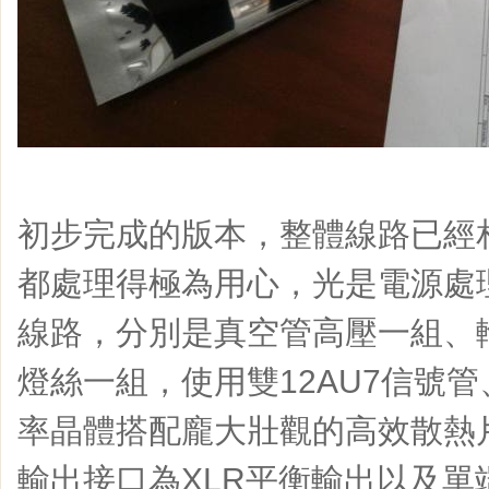
初步完成的版本，整體線路已經
都處理得極為用心，光是電源處
線路，分別是真空管高壓一組、
燈絲一組，使用雙12AU7信號
率晶體搭配龐大壯觀的高效散熱
輸出接口為XLR平衡輸出以及單