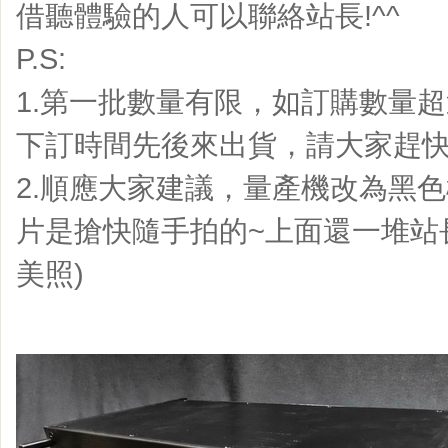
借聽體驗的人可以聯絡站長!^^
P.S:
1.第一批數量有限，如訂購數量
下訂時間先後來出貨，請大家趕
2.順應大家建議，量產機改為黑色機
片是搶快隨手拍的~上面還一堆站長
美照)