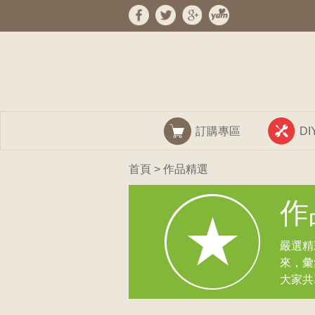
訂購專區
D
首頁
> 作品精選
作
嚴選精
來，彙
大家共